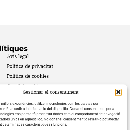
lítiques
Avís legal
Política de privacitat
Política de cookies
Condicions i termes
Gestionar el consentiment
@ 2024 Societat Catalana de Teatre
s millors experiències, utilitzem tecnologies com les galetes per
Grecollatí
 i/o accedir a la informació del dispositiu. Donar el consentiment per a
cnologies ens permetrà processar dades com el comportament de navegació
icadors únics en aquest lloc. No donar el consentiment o retirar-lo pot afectar
 determinades característiques i funcions.