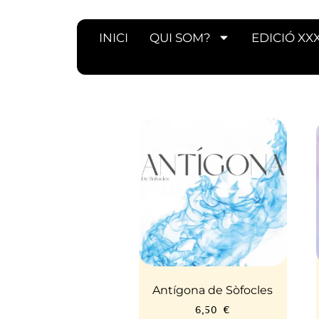
INICI
QUI SOM?
EDICIÓ XX
Antígona de Sòfocles
6,50
€