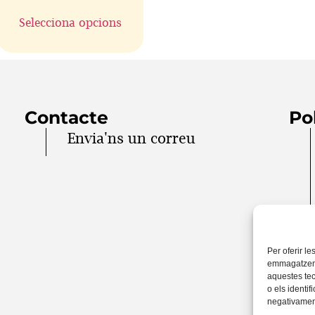
Selecciona opcions
Contacte
Po
Envia'ns un correu
Per oferir le
emmagatzemar
aquestes te
o els identif
negativament