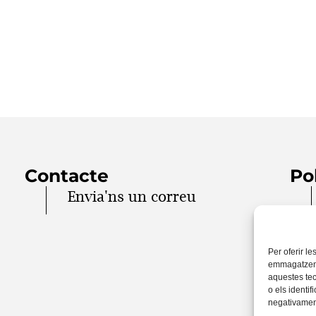
Contacte
Po
Envia'ns un correu
Per oferir le
emmagatzemar
aquestes te
o els identif
negativament