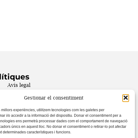
lítiques
Avís legal
Política de privacitat
Gestionar el consentiment
Política de cookies
s millors experiències, utilitzem tecnologies com les galetes per
Condicions i termes
 i/o accedir a la informació del dispositiu. Donar el consentiment per a
cnologies ens permetrà processar dades com el comportament de navegació
icadors únics en aquest lloc. No donar el consentiment o retirar-lo pot afectar
@ 2024 Societat Catalana de Teatre
 determinades característiques i funcions.